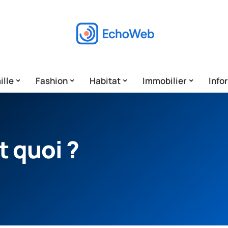
ille
Fashion
Habitat
Immobilier
Info
st quoi ?