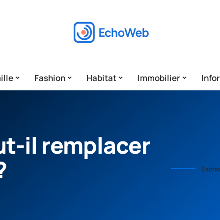
ille
Fashion
Habitat
Immobilier
Info
ut-il remplacer
?
Escho